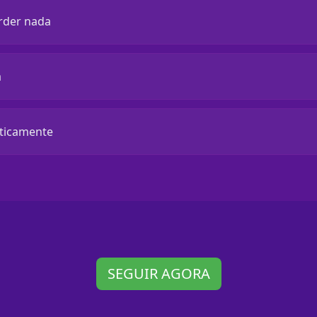
erder nada
a
aticamente
SEGUIR AGORA