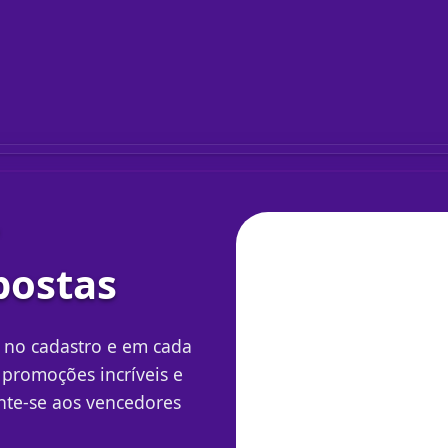
postas
 no cadastro e em cada
 promoções incríveis e
unte-se aos vencedores