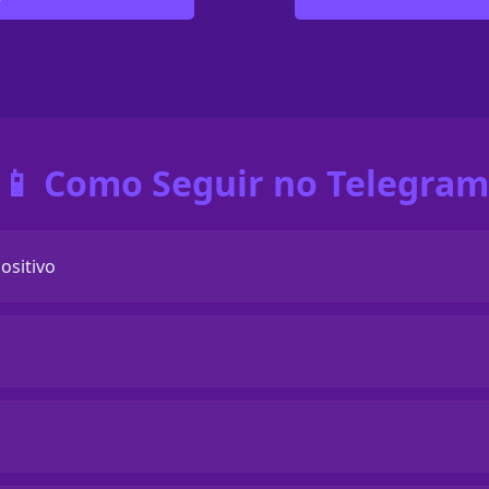
📱 Como Seguir no Telegram
ositivo