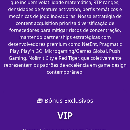
que incluem volatilidade matemática, RTP ranges,
densidades de feature activation, perfis temáticos e
mecânicas de jogo inovadoras. Nossa estratégia de
content acquisition prioriza diversificação de
fornecedores para mitigar riscos de concentração,
mantendo partnerships estratégicas com
desenvolvedores premium como NetEnt, Pragmatic
Play, Play'n GO, Microgaming/Games Global, Push
Gaming, Nolimit City e Red Tiger, que coletivamente
representam os padrões de excelência em game design
contemporâneo.
🎁 Bônus Exclusivos
VIP