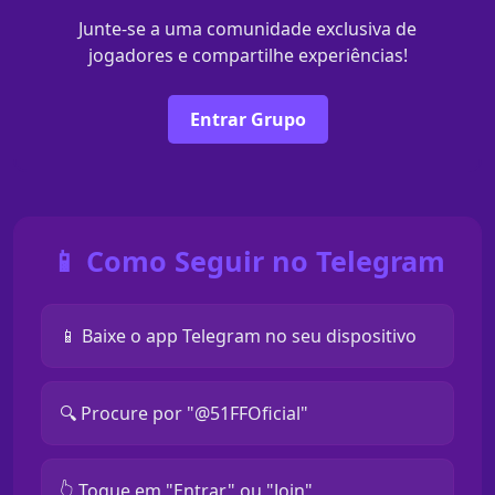
Junte-se a uma comunidade exclusiva de
jogadores e compartilhe experiências!
Entrar Grupo
📱 Como Seguir no Telegram
📱 Baixe o app Telegram no seu dispositivo
🔍 Procure por "@51FFOficial"
👆 Toque em "Entrar" ou "Join"