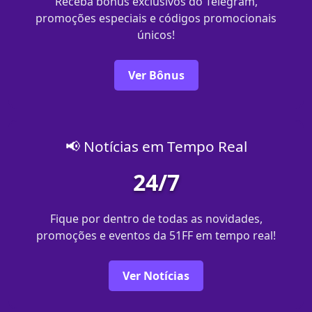
Receba bônus exclusivos do Telegram,
promoções especiais e códigos promocionais
únicos!
Ver Bônus
📢 Notícias em Tempo Real
24/7
Fique por dentro de todas as novidades,
promoções e eventos da 51FF em tempo real!
Ver Notícias