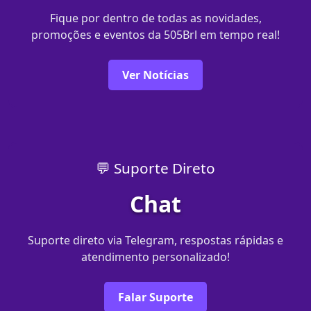
Fique por dentro de todas as novidades,
promoções e eventos da 505Brl em tempo real!
Ver Notícias
💬 Suporte Direto
Chat
Suporte direto via Telegram, respostas rápidas e
atendimento personalizado!
Falar Suporte