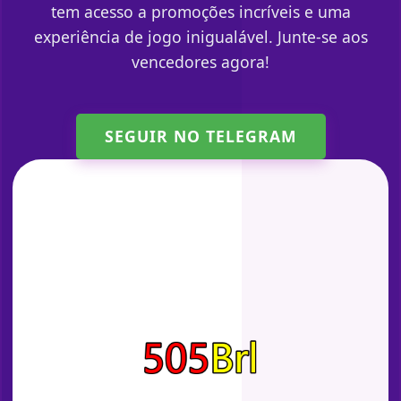
tem acesso a promoções incríveis e uma
experiência de jogo inigualável. Junte-se aos
vencedores agora!
SEGUIR NO TELEGRAM