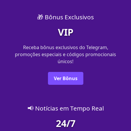
🎁 Bônus Exclusivos
VIP
Receba bônus exclusivos do Telegram,
promoções especiais e códigos promocionais
únicos!
Ver Bônus
📢 Notícias em Tempo Real
24/7