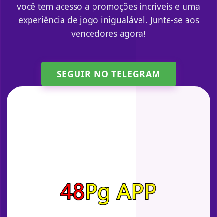
você tem acesso a promoções incríveis e uma
experiência de jogo inigualável. Junte-se aos
vencedores agora!
SEGUIR NO TELEGRAM