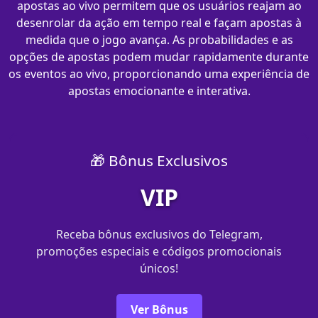
apostas ao vivo permitem que os usuários reajam ao
desenrolar da ação em tempo real e façam apostas à
medida que o jogo avança. As probabilidades e as
opções de apostas podem mudar rapidamente durante
os eventos ao vivo, proporcionando uma experiência de
apostas emocionante e interativa.
🎁 Bônus Exclusivos
VIP
Receba bônus exclusivos do Telegram,
promoções especiais e códigos promocionais
únicos!
Ver Bônus