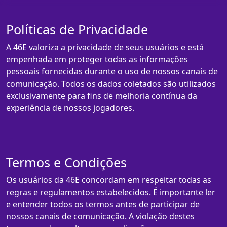
Políticas de Privacidade
A 46E valoriza a privacidade de seus usuários e está
empenhada em proteger todas as informações
pessoais fornecidas durante o uso de nossos canais de
comunicação. Todos os dados coletados são utilizados
exclusivamente para fins de melhoria contínua da
experiência de nossos jogadores.
Termos e Condições
Os usuários da 46E concordam em respeitar todas as
regras e regulamentos estabelecidos. É importante ler
e entender todos os termos antes de participar de
nossos canais de comunicação. A violação destes