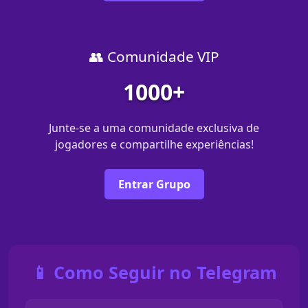
👥 Comunidade VIP
1000+
Junte-se a uma comunidade exclusiva de
jogadores e compartilhe experiências!
Entrar Grupo
📱 Como Seguir no Telegram