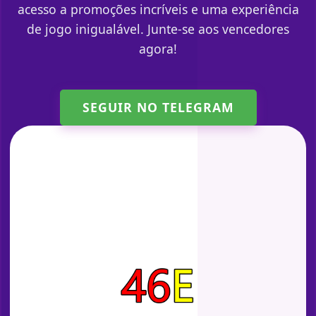
acesso a promoções incríveis e uma experiência
de jogo inigualável. Junte-se aos vencedores
agora!
SEGUIR NO TELEGRAM