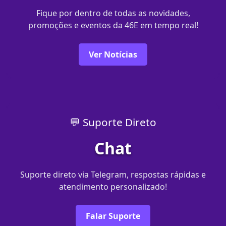
Fique por dentro de todas as novidades,
promoções e eventos da 46E em tempo real!
Ver Notícias
💬 Suporte Direto
Chat
Suporte direto via Telegram, respostas rápidas e
atendimento personalizado!
Falar Suporte