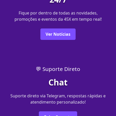
Fique por dentro de todas as novidades,
promoções e eventos da 45X em tempo real!
Ver Notícias
💬 Suporte Direto
Chat
Suporte direto via Telegram, respostas rápidas e
atendimento personalizado!