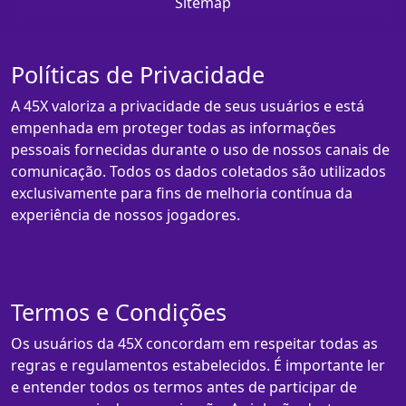
Sitemap
Políticas de Privacidade
A 45X valoriza a privacidade de seus usuários e está
empenhada em proteger todas as informações
pessoais fornecidas durante o uso de nossos canais de
comunicação. Todos os dados coletados são utilizados
exclusivamente para fins de melhoria contínua da
experiência de nossos jogadores.
Termos e Condições
Os usuários da 45X concordam em respeitar todas as
regras e regulamentos estabelecidos. É importante ler
e entender todos os termos antes de participar de