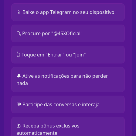
📱 Baixe o app Telegram no seu dispositivo
🔍 Procure por "@45XOficial"
👆 Toque em "Entrar" ou "Join"
🔔 Ative as notificações para não perder
nada
💬 Participe das conversas e interaja
🎁 Receba bônus exclusivos
automaticamente