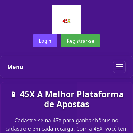
Login
Registrar-se
Menu
📱 45X A Melhor Plataforma
de Apostas
Cadastre-se na 45X para ganhar bônus no
cadastro e em cada recarga. Com a 45X, você tem