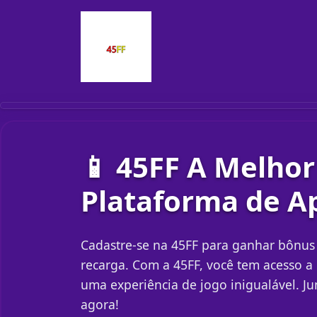
📱 45FF A Melhor
Plataforma de A
Cadastre-se na 45FF para ganhar bônus
recarga. Com a 45FF, você tem acesso a
uma experiência de jogo inigualável. J
agora!