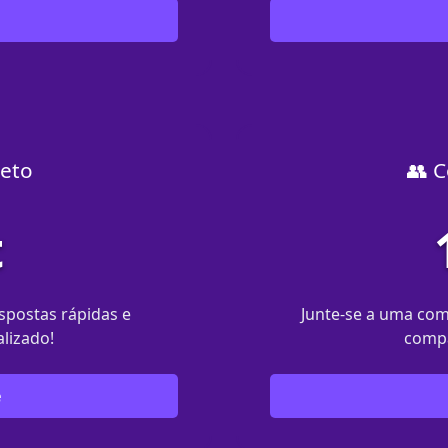
reto
👥 
t
espostas rápidas e
Junte-se a uma com
lizado!
compa
e