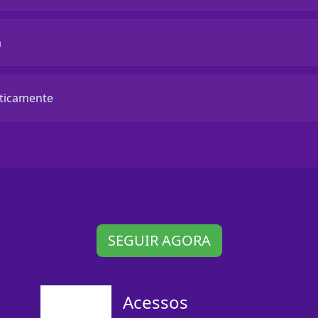
a
aticamente
SEGUIR AGORA
Acessos