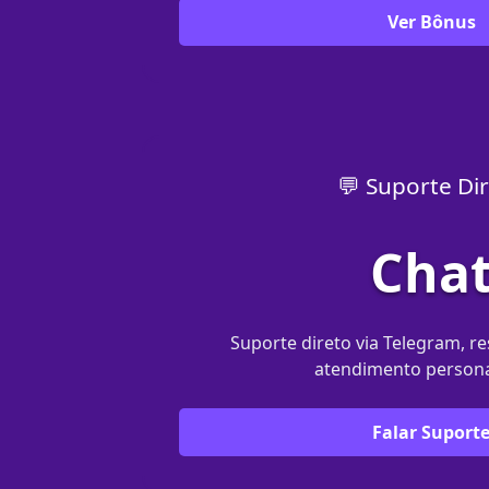
Ver Bônus
💬 Suporte Di
Cha
Suporte direto via Telegram, r
atendimento persona
Falar Suport