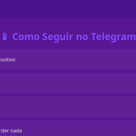
📱 Como Seguir no Telegram
ositivo
erder nada