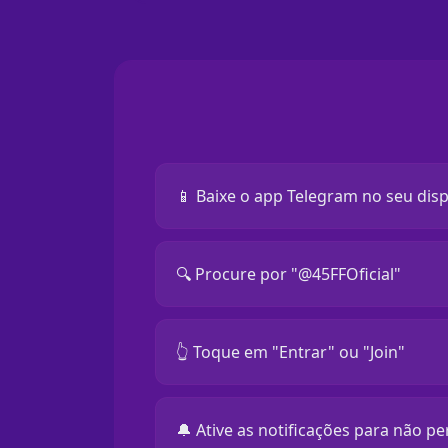
📱 Baixe o app Telegram no seu disp
🔍 Procure por "@45FFOficial"
👆 Toque em "Entrar" ou "Join"
🔔 Ative as notificações para não p