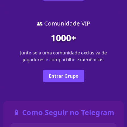
👥 Comunidade VIP
1000+
Junte-se a uma comunidade exclusiva de
jogadores e compartilhe experiências!
Entrar Grupo
📱 Como Seguir no Telegram