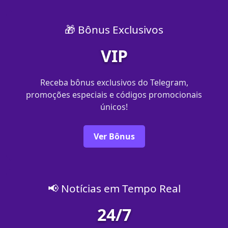
🎁 Bônus Exclusivos
VIP
Receba bônus exclusivos do Telegram,
promoções especiais e códigos promocionais
únicos!
Ver Bônus
📢 Notícias em Tempo Real
24/7