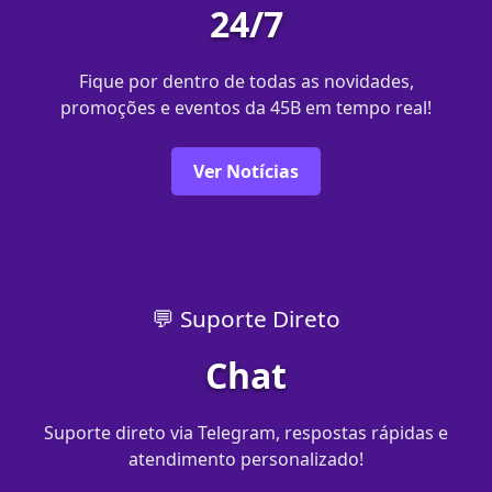
24/7
Fique por dentro de todas as novidades,
promoções e eventos da 45B em tempo real!
Ver Notícias
💬 Suporte Direto
Chat
Suporte direto via Telegram, respostas rápidas e
atendimento personalizado!