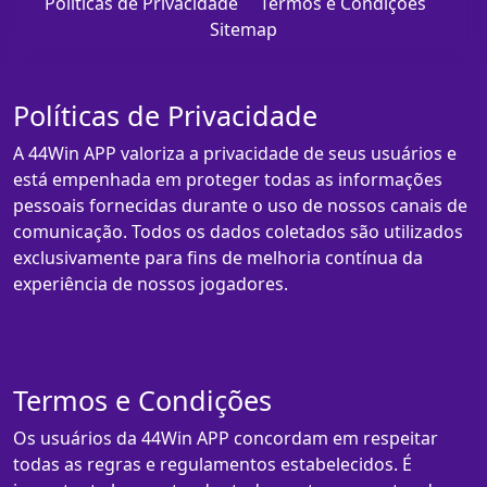
Políticas de Privacidade
Termos e Condições
Sitemap
Políticas de Privacidade
A 44Win APP valoriza a privacidade de seus usuários e
está empenhada em proteger todas as informações
pessoais fornecidas durante o uso de nossos canais de
comunicação. Todos os dados coletados são utilizados
exclusivamente para fins de melhoria contínua da
experiência de nossos jogadores.
Termos e Condições
Os usuários da 44Win APP concordam em respeitar
todas as regras e regulamentos estabelecidos. É