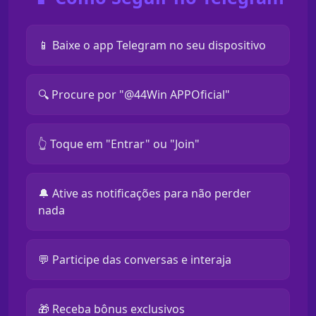
📱 Baixe o app Telegram no seu dispositivo
🔍 Procure por "@44Win APPOficial"
👆 Toque em "Entrar" ou "Join"
🔔 Ative as notificações para não perder
nada
💬 Participe das conversas e interaja
🎁 Receba bônus exclusivos