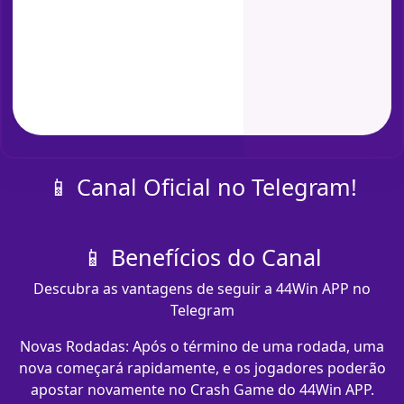
📱 Canal Oficial no Telegram!
📱 Benefícios do Canal
Descubra as vantagens de seguir a 44Win APP no
Telegram
Novas Rodadas: Após o término de uma rodada, uma
nova começará rapidamente, e os jogadores poderão
apostar novamente no Crash Game do 44Win APP.