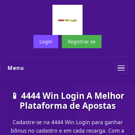
Login
Registrar-se
Menu
📱 4444 Win Login A Melhor
Plataforma de Apostas
Cadastre-se na 4444 Win Login para ganhar
bônus no cadastro e em cada recarga. Com a