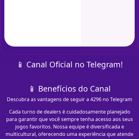
📱 Canal Oficial no Telegram!
📱 Benefícios do Canal
Descubra as vantagens de seguir a 4296 no Telegram
Cada turno de dealers é cuidadosamente planejado
para garantir que você sempre tenha acesso aos seus
jogos favoritos. Nossa equipe é diversificada e
multicultural, oferecendo uma experiência que atende