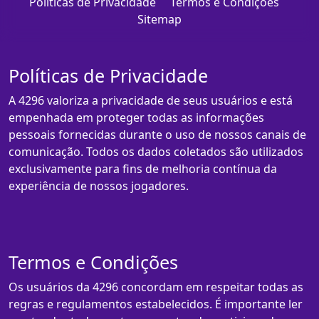
Políticas de Privacidade
Termos e Condições
Sitemap
Políticas de Privacidade
A 4296 valoriza a privacidade de seus usuários e está
empenhada em proteger todas as informações
pessoais fornecidas durante o uso de nossos canais de
comunicação. Todos os dados coletados são utilizados
exclusivamente para fins de melhoria contínua da
experiência de nossos jogadores.
Termos e Condições
Os usuários da 4296 concordam em respeitar todas as
regras e regulamentos estabelecidos. É importante ler