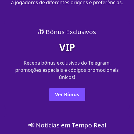
a jogadores de diferentes origens e preferências.
🎁 Bônus Exclusivos
VIP
Receba bônus exclusivos do Telegram,
promoções especiais e códigos promocionais
únicos!
Ver Bônus
📢 Notícias em Tempo Real