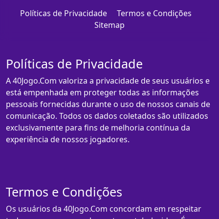
Políticas de Privacidade
Termos e Condições
Sitemap
Políticas de Privacidade
A 40Jogo.Com valoriza a privacidade de seus usuários e
está empenhada em proteger todas as informações
pessoais fornecidas durante o uso de nossos canais de
comunicação. Todos os dados coletados são utilizados
exclusivamente para fins de melhoria contínua da
experiência de nossos jogadores.
Termos e Condições
Os usuários da 40Jogo.Com concordam em respeitar