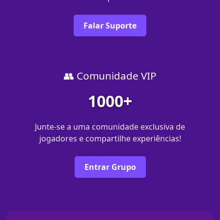
Falar Suporte
👥 Comunidade VIP
1000+
Junte-se a uma comunidade exclusiva de
jogadores e compartilhe experiências!
Entrar Grupo