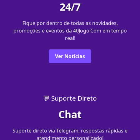
24/7
Fique por dentro de todas as novidades,
promoções e eventos da 40Jogo.Com em tempo
real!
Ver Notícias
💬 Suporte Direto
Chat
Suporte direto via Telegram, respostas rápidas e
atendimento personalizado!