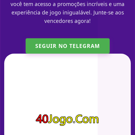
você tem acesso a promoções incríveis e uma
experiência de jogo inigualável. Junte-se aos
vencedores agora!
SEGUIR NO TELEGRAM