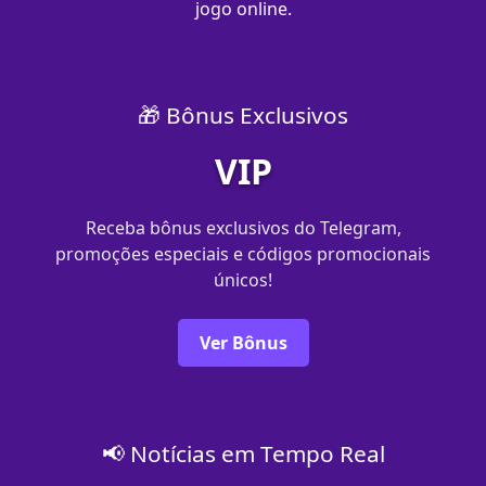
jogo online.
🎁 Bônus Exclusivos
VIP
Receba bônus exclusivos do Telegram,
promoções especiais e códigos promocionais
únicos!
Ver Bônus
📢 Notícias em Tempo Real