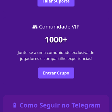
Falar Suporte
👥 Comunidade VIP
1000+
Junte-se a uma comunidade exclusiva de
jogadores e compartilhe experiências!
Entrar Grupo
📱 Como Seguir no Telegram