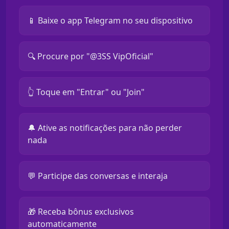
📱 Baixe o app Telegram no seu dispositivo
🔍 Procure por "@3SS VipOficial"
👆 Toque em "Entrar" ou "Join"
🔔 Ative as notificações para não perder
nada
💬 Participe das conversas e interaja
🎁 Receba bônus exclusivos
automaticamente