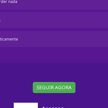
erder nada
a
aticamente
SEGUIR AGORA