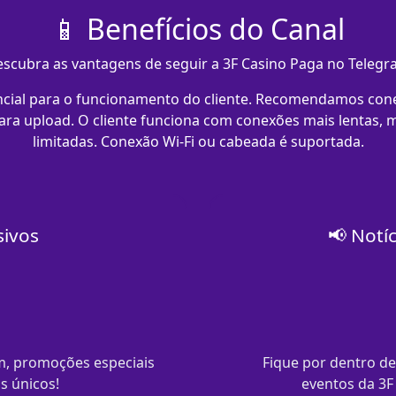
📱 Benefícios do Canal
scubra as vantagens de seguir a 3F Casino Paga no Teleg
encial para o funcionamento do cliente. Recomendamos con
ra upload. O cliente funciona com conexões mais lentas,
limitadas. Conexão Wi-Fi ou cabeada é suportada.
sivos
📢 Notí
m, promoções especiais
Fique por dentro d
s únicos!
eventos da 3F