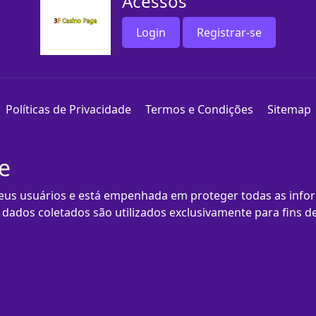
Acessos
Login
Registrar-se
Políticas de Privacidade
Termos e Condições
Sitemap
de
 seus usuários e está empenhada em proteger todas as inf
dados coletados são utilizados exclusivamente para fins d