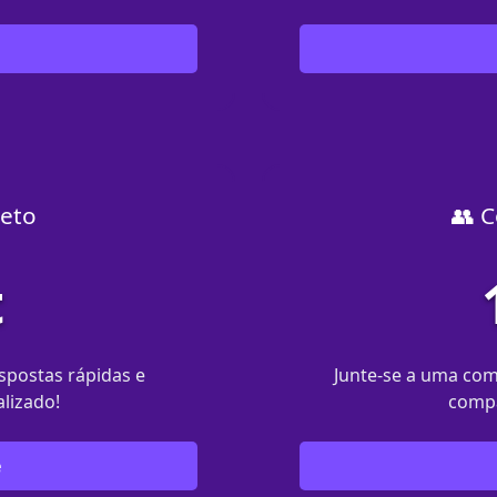
reto
👥 
t
espostas rápidas e
Junte-se a uma com
lizado!
compa
e