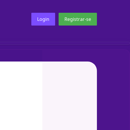
Login
Registrar-se