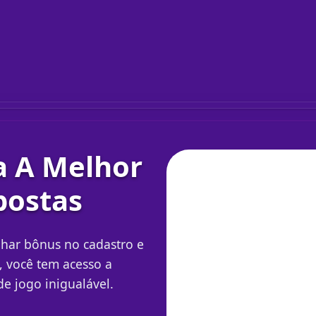
a A Melhor
postas
nhar bônus no cadastro e
, você tem acesso a
e jogo inigualável.