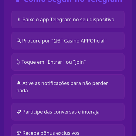
📱 Baixe o app Telegram no seu dispositivo
🔍 Procure por "@3F Casino APPOficial"
👆 Toque em "Entrar" ou "Join"
🔔 Ative as notificações para não perder
nada
💬 Participe das conversas e interaja
🎁 Receba bônus exclusivos