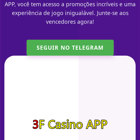
APP, você tem acesso a promoções incríveis e uma
experiência de jogo inigualável. Junte-se aos
vencedores agora!
SEGUIR NO TELEGRAM