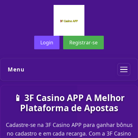
Login
Registrar-se
Menu
📱 3F Casino APP A Melhor
Plataforma de Apostas
Cadastre-se na 3F Casino APP para ganhar bônus
no cadastro e em cada recarga. Com a 3F Casino