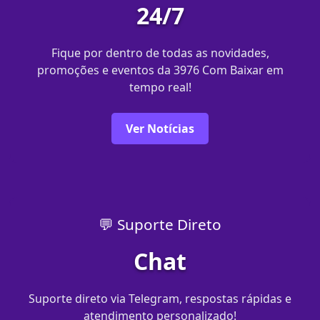
24/7
Fique por dentro de todas as novidades,
promoções e eventos da 3976 Com Baixar em
tempo real!
Ver Notícias
💬 Suporte Direto
Chat
Suporte direto via Telegram, respostas rápidas e
atendimento personalizado!