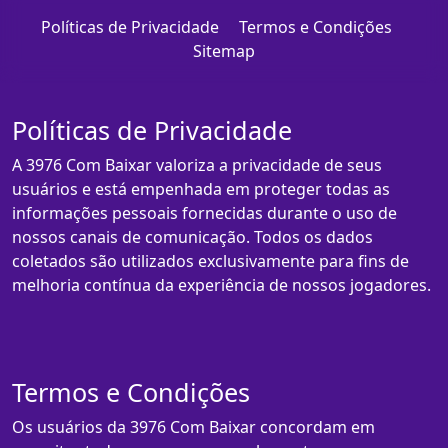
Políticas de Privacidade
Termos e Condições
Sitemap
Políticas de Privacidade
A 3976 Com Baixar valoriza a privacidade de seus
usuários e está empenhada em proteger todas as
informações pessoais fornecidas durante o uso de
nossos canais de comunicação. Todos os dados
coletados são utilizados exclusivamente para fins de
melhoria contínua da experiência de nossos jogadores.
Termos e Condições
Os usuários da 3976 Com Baixar concordam em