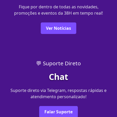
Fique por dentro de todas as novidades,
promoções e eventos da 38H em tempo real!
Ver Notícias
💬 Suporte Direto
Chat
Suporte direto via Telegram, respostas rápidas e
atendimento personalizado!
Falar Suporte