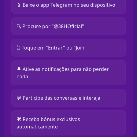
📱 Baixe o app Telegram no seu dispositivo
🔍 Procure por "@38HOficial"
👆 Toque em "Entrar" ou "Join"
🔔 Ative as notificações para não perder
nada
💬 Participe das conversas e interaja
🎁 Receba bônus exclusivos
automaticamente