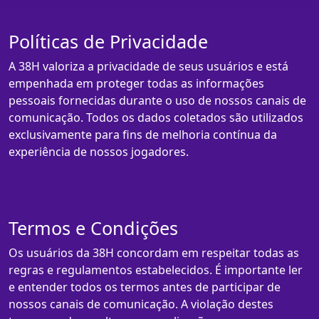
Políticas de Privacidade
A 38H valoriza a privacidade de seus usuários e está
empenhada em proteger todas as informações
pessoais fornecidas durante o uso de nossos canais de
comunicação. Todos os dados coletados são utilizados
exclusivamente para fins de melhoria contínua da
experiência de nossos jogadores.
Termos e Condições
Os usuários da 38H concordam em respeitar todas as
regras e regulamentos estabelecidos. É importante ler
e entender todos os termos antes de participar de
nossos canais de comunicação. A violação destes