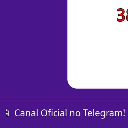
📱 Canal Oficial no Telegram!