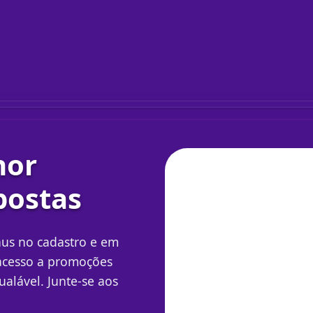
hor
postas
us no cadastro e em
acesso a promoções
ualável. Junte-se aos