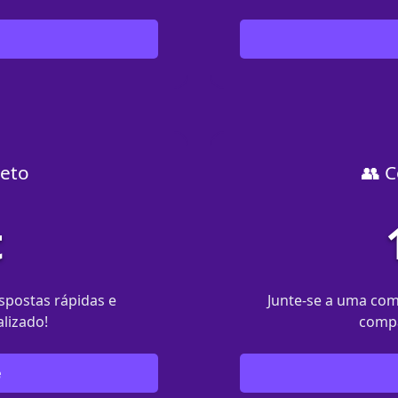
reto
👥 
t
espostas rápidas e
Junte-se a uma com
lizado!
compa
e