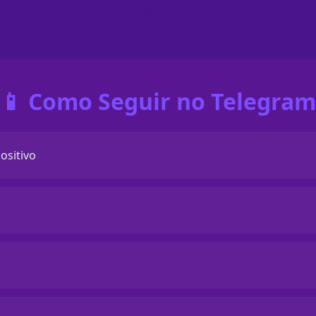
📱 Como Seguir no Telegram
ositivo