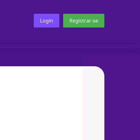
Login
Registrar-se