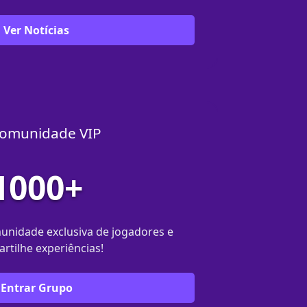
Ver Notícias
Comunidade VIP
1000+
unidade exclusiva de jogadores e
rtilhe experiências!
Entrar Grupo