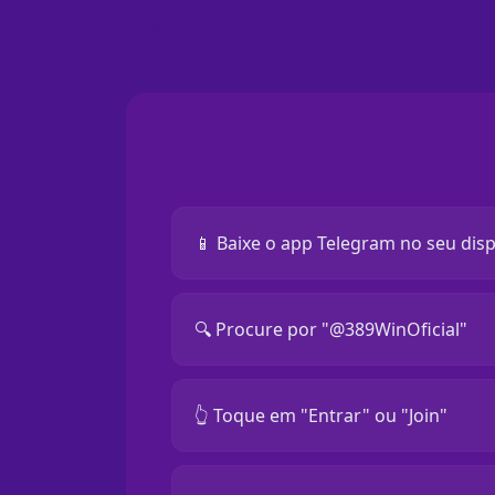
📱 Baixe o app Telegram no seu disp
🔍 Procure por "@389WinOficial"
👆 Toque em "Entrar" ou "Join"