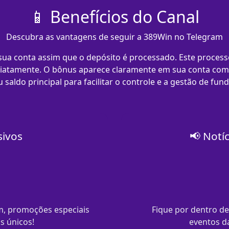
📱 Benefícios do Canal
Descubra as vantagens de seguir a 389Win no Telegram
ua conta assim que o depósito é processado. Este process
iatamente. O bônus aparece claramente em sua conta com
u saldo principal para facilitar o controle e a gestão de fund
sivos
📢 Notí
m, promoções especiais
Fique por dentro d
s únicos!
eventos d