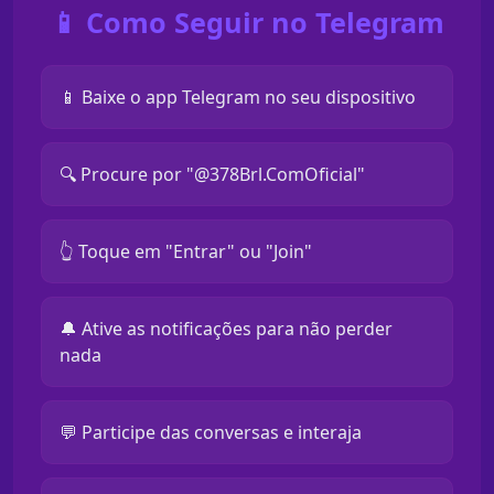
📱 Como Seguir no Telegram
📱 Baixe o app Telegram no seu dispositivo
🔍 Procure por "@378Brl.ComOficial"
👆 Toque em "Entrar" ou "Join"
🔔 Ative as notificações para não perder
nada
💬 Participe das conversas e interaja