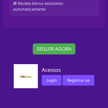
🎁 Receba bônus exclusivos
automaticamente
SEGUIR AGORA
Acessos
Login
Registrar-se