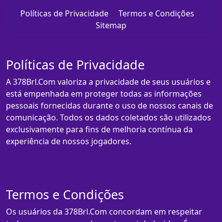
Políticas de Privacidade
Termos e Condições
Sitemap
Políticas de Privacidade
A 378Brl.Com valoriza a privacidade de seus usuários e
está empenhada em proteger todas as informações
pessoais fornecidas durante o uso de nossos canais de
comunicação. Todos os dados coletados são utilizados
exclusivamente para fins de melhoria contínua da
experiência de nossos jogadores.
Termos e Condições
Os usuários da 378Brl.Com concordam em respeitar