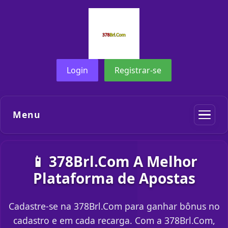
Login
Registrar-se
Menu
📱 378Brl.Com A Melhor
Plataforma de Apostas
Cadastre-se na 378Brl.Com para ganhar bônus no
cadastro e em cada recarga. Com a 378Brl.Com,