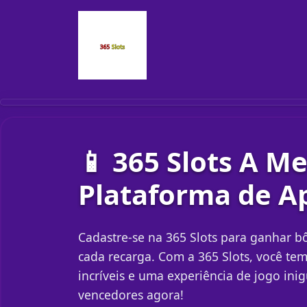
📱 365 Slots A M
Plataforma de A
Cadastre-se na 365 Slots para ganhar b
cada recarga. Com a 365 Slots, você te
incríveis e uma experiência de jogo inig
vencedores agora!