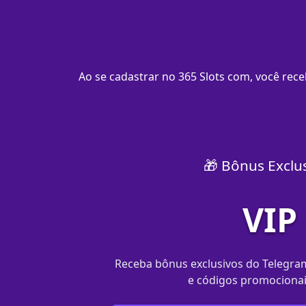
Ao se cadastrar no 365 Slots com​, você re
🎁 Bônus Exclu
VIP
Receba bônus exclusivos do Telegra
e códigos promocionai