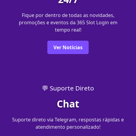
Fique por dentro de todas as novidades,
promoções e eventos da 365 Slot Login em
tempo real!
Ver Notícias
💬 Suporte Direto
Chat
Suporte direto via Telegram, respostas rápidas e
atendimento personalizado!