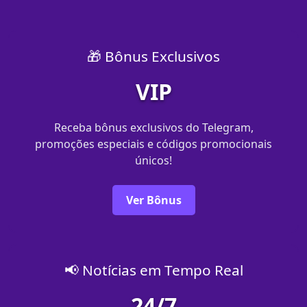
🎁 Bônus Exclusivos
VIP
Receba bônus exclusivos do Telegram,
promoções especiais e códigos promocionais
únicos!
Ver Bônus
📢 Notícias em Tempo Real
24/7