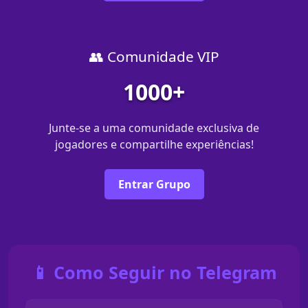
👥 Comunidade VIP
1000+
Junte-se a uma comunidade exclusiva de
jogadores e compartilhe experiências!
Entrar Grupo
📱 Como Seguir no Telegram