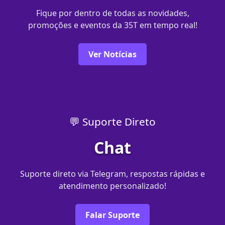
Fique por dentro de todas as novidades,
promoções e eventos da 35T em tempo real!
Ver Notícias
💬 Suporte Direto
Chat
Suporte direto via Telegram, respostas rápidas e
atendimento personalizado!
Falar Suporte