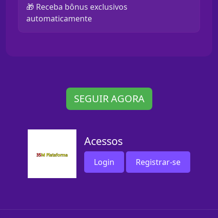
🎁 Receba bônus exclusivos
automaticamente
SEGUIR AGORA
Acessos
Login
Registrar-se