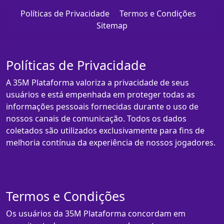
Políticas de Privacidade
Termos e Condições
Sitemap
Políticas de Privacidade
A 35M Plataforma valoriza a privacidade de seus
usuários e está empenhada em proteger todas as
informações pessoais fornecidas durante o uso de
nossos canais de comunicação. Todos os dados
coletados são utilizados exclusivamente para fins de
melhoria contínua da experiência de nossos jogadores.
Termos e Condições
Os usuários da 35M Plataforma concordam em