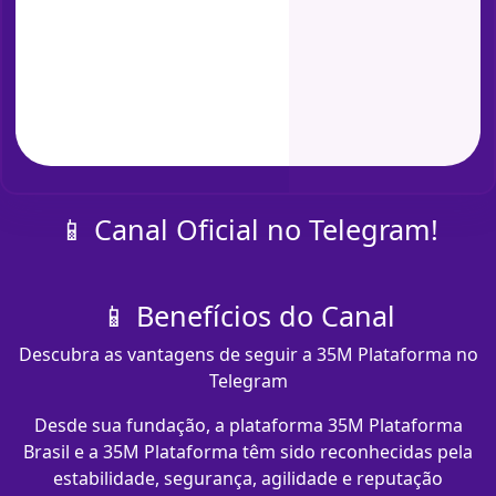
📱 Canal Oficial no Telegram!
📱 Benefícios do Canal
Descubra as vantagens de seguir a 35M Plataforma no
Telegram
Desde sua fundação, a plataforma 35M Plataforma
Brasil e a 35M Plataforma têm sido reconhecidas pela
estabilidade, segurança, agilidade e reputação