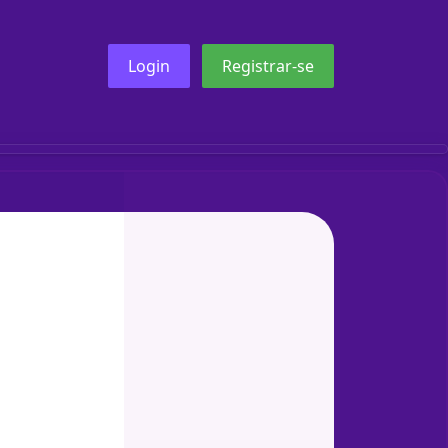
Login
Registrar-se