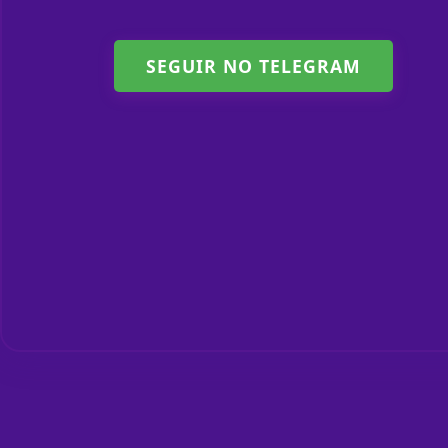
SEGUIR NO TELEGRAM