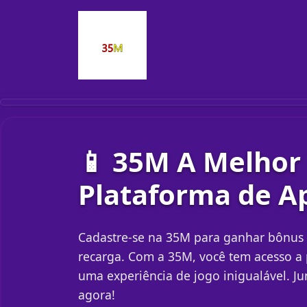
📱 35M A Melhor
Plataforma de A
Cadastre-se na 35M para ganhar bônus 
recarga. Com a 35M, você tem acesso a 
uma experiência de jogo inigualável. J
agora!