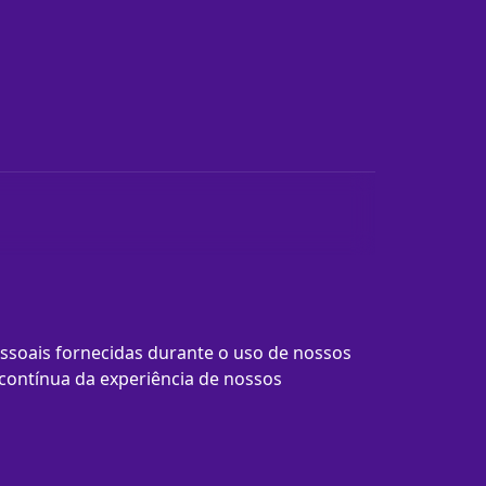
ssoais fornecidas durante o uso de nossos
 contínua da experiência de nossos