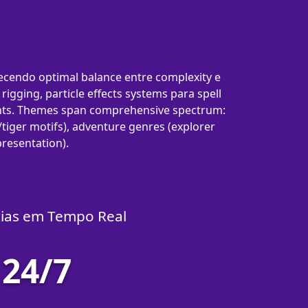
ecendo optimal balance entre complexity e
rigging, particle effects systems para spell
ents. Themes span comprehensive spectrum:
tiger motifs), adventure genres (explorer
resentation).
cias em Tempo Real
24/7