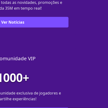
e todas as novidades, promoções e
da 35M em tempo real!
Ver Notícias
Comunidade VIP
1000+
unidade exclusiva de jogadores e
rtilhe experiências!