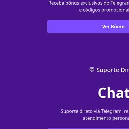
Receba bônus exclusivos do Telegra
e códigos promocionai
Ver Bônus
💬 Suporte Di
Cha
Suporte direto via Telegram, r
atendimento persona