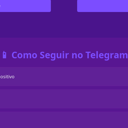
e
📱 Como Seguir no Telegram
ositivo