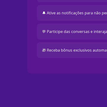
🔔 Ative as notificações para não p
💬 Participe das conversas e interaj
🎁 Receba bônus exclusivos autom