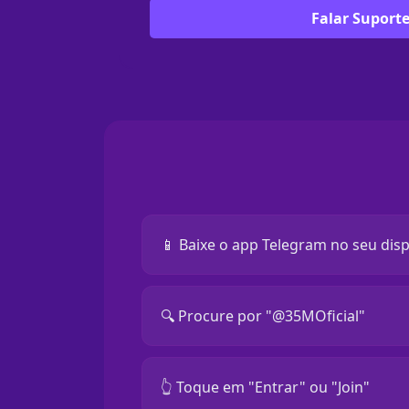
Falar Suport
📱 Baixe o app Telegram no seu disp
🔍 Procure por "@35MOficial"
👆 Toque em "Entrar" ou "Join"