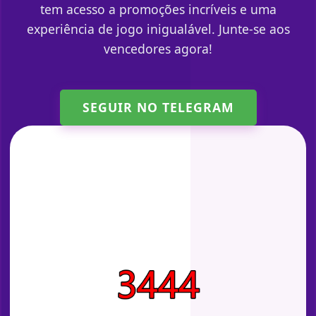
tem acesso a promoções incríveis e uma
experiência de jogo inigualável. Junte-se aos
vencedores agora!
SEGUIR NO TELEGRAM