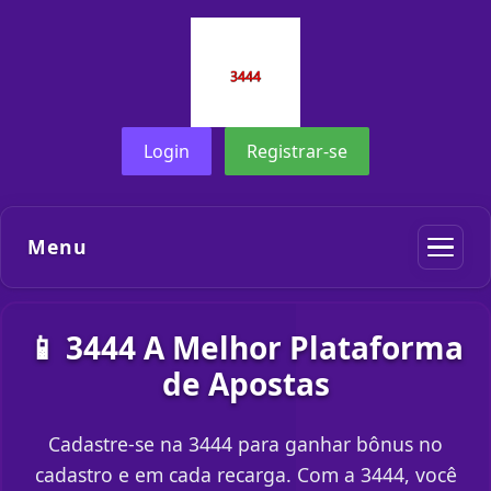
Login
Registrar-se
Menu
📱 3444 A Melhor Plataforma
de Apostas
Cadastre-se na 3444 para ganhar bônus no
cadastro e em cada recarga. Com a 3444, você