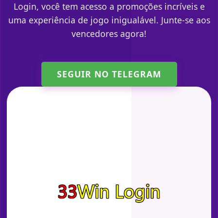
Login, você tem acesso a promoções incríveis e
uma experiência de jogo inigualável. Junte-se aos
vencedores agora!
SEGUIR NO TELEGRAM