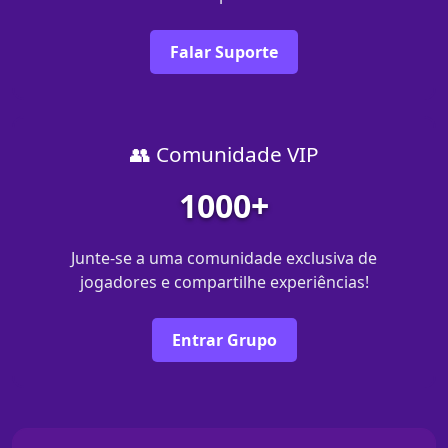
Falar Suporte
👥 Comunidade VIP
1000+
Junte-se a uma comunidade exclusiva de
jogadores e compartilhe experiências!
Entrar Grupo