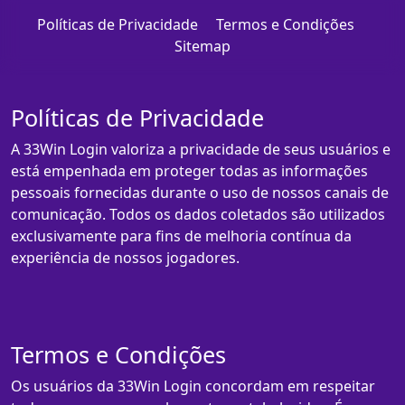
Políticas de Privacidade
Termos e Condições
Sitemap
Políticas de Privacidade
A 33Win Login valoriza a privacidade de seus usuários e
está empenhada em proteger todas as informações
pessoais fornecidas durante o uso de nossos canais de
comunicação. Todos os dados coletados são utilizados
exclusivamente para fins de melhoria contínua da
experiência de nossos jogadores.
Termos e Condições
Os usuários da 33Win Login concordam em respeitar