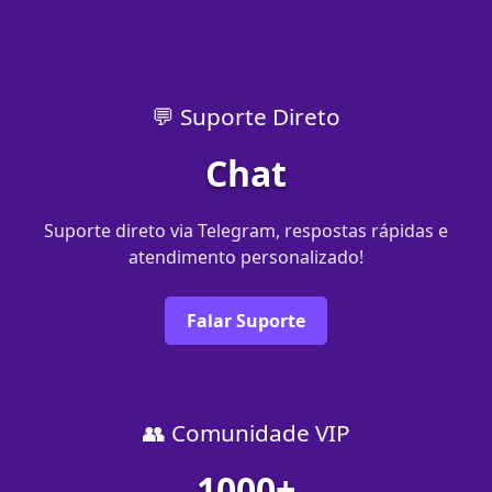
💬 Suporte Direto
Chat
Suporte direto via Telegram, respostas rápidas e
atendimento personalizado!
Falar Suporte
👥 Comunidade VIP
1000+