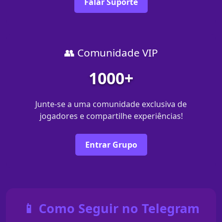
Falar Suporte
👥 Comunidade VIP
1000+
Junte-se a uma comunidade exclusiva de
jogadores e compartilhe experiências!
Entrar Grupo
📱 Como Seguir no Telegram