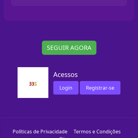
SEGUIR AGORA
Acessos
Login
Registrar-se
Políticas de Privacidade
Termos e Condições