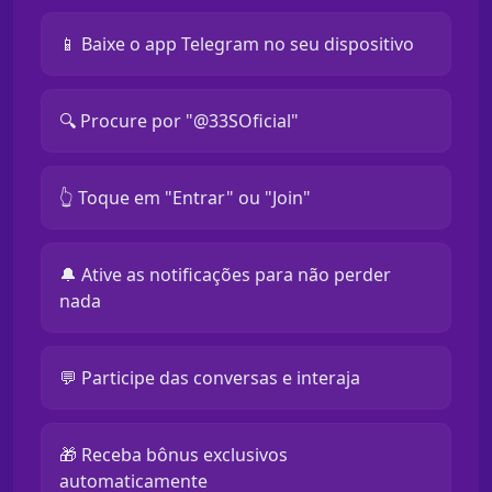
📱 Baixe o app Telegram no seu dispositivo
🔍 Procure por "@33SOficial"
👆 Toque em "Entrar" ou "Join"
🔔 Ative as notificações para não perder
nada
💬 Participe das conversas e interaja
🎁 Receba bônus exclusivos
automaticamente