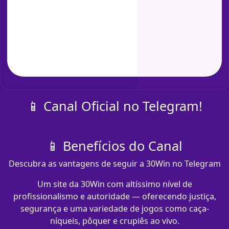
📱 Canal Oficial no Telegram!
📱 Benefícios do Canal
Descubra as vantagens de seguir a 30Win no Telegram
Um site da 30Win com altíssimo nível de
profissionalismo e autoridade — oferecendo justiça,
segurança e uma variedade de jogos como caça-
níqueis, pôquer e crupiês ao vivo.