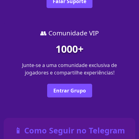
Falar Suporte
👥 Comunidade VIP
1000+
Junte-se a uma comunidade exclusiva de
jogadores e compartilhe experiências!
Entrar Grupo
📱 Como Seguir no Telegram