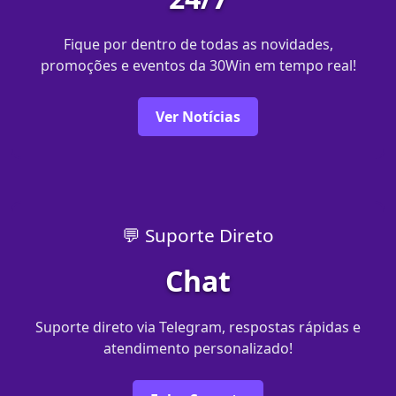
Fique por dentro de todas as novidades,
promoções e eventos da 30Win em tempo real!
Ver Notícias
💬 Suporte Direto
Chat
Suporte direto via Telegram, respostas rápidas e
atendimento personalizado!