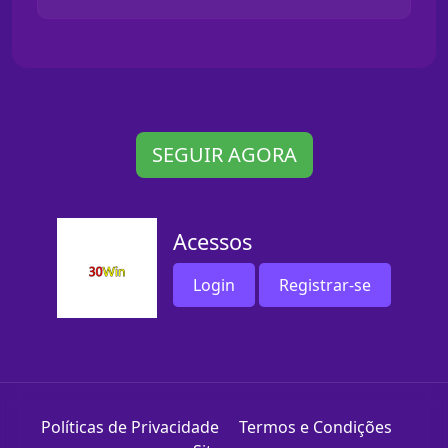
SEGUIR AGORA
Acessos
Login
Registrar-se
Políticas de Privacidade
Termos e Condições