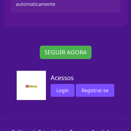
automaticamente
SEGUIR AGORA
Acessos
Login
Registrar-se