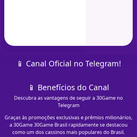
📱 Canal Oficial no Telegram!
📱 Benefícios do Canal
Descubra as vantagens de seguir a 30Game no
Telegram
Graças às promoções exclusivas e prêmios milionários,
a 30Game 30Game Brasil rapidamente se destacou
como um dos cassinos mais populares do Brasil.