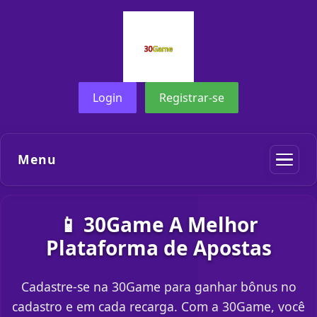
Login
Registrar-se
Menu
📱 30Game A Melhor
Plataforma de Apostas
Cadastre-se na 30Game para ganhar bônus no
cadastro e em cada recarga. Com a 30Game, você