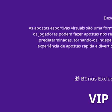
Desc
As apostas esportivas virtuais são uma fo
os jogadores podem fazer apostas nos re
predeterminadas, tornando-os indepen
experiência de apostas rápida e diver
🎁 Bônus Exclu
VIP