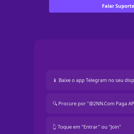
Falar Suport
📱 Baixe o app Telegram no seu disp
🔍 Procure por "@2NN.Com Paga AP
👆 Toque em "Entrar" ou "Join"