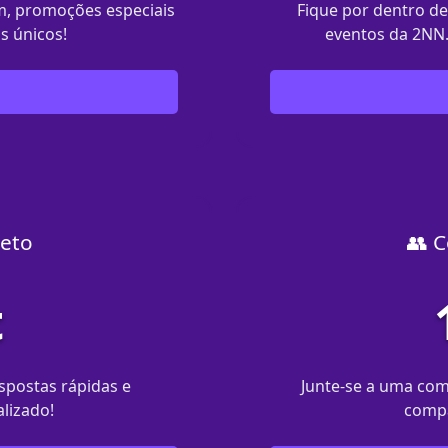
m, promoções especiais
Fique por dentro d
s únicos!
eventos da 2NN
reto
👥 
t
espostas rápidas e
Junte-se a uma com
lizado!
compa