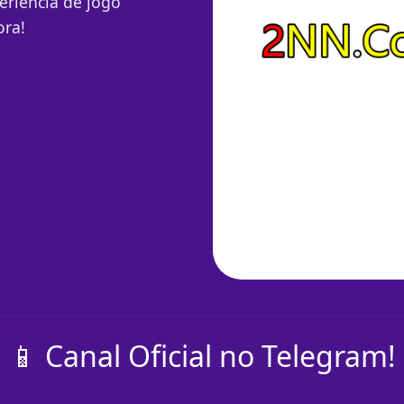
eriência de jogo
ora!
📱 Canal Oficial no Telegram!