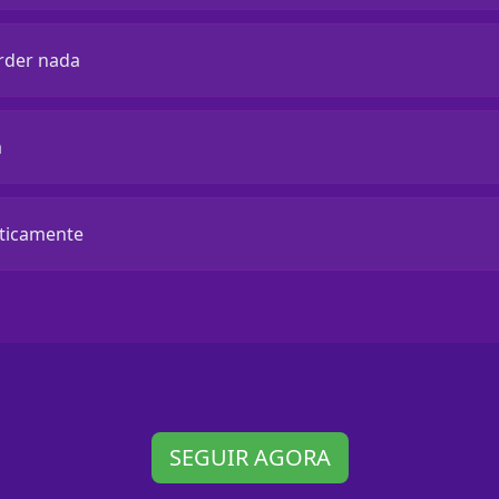
erder nada
a
aticamente
SEGUIR AGORA