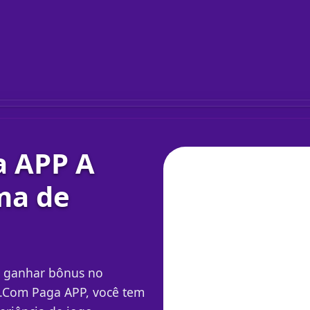
a APP A
ma de
a ganhar bônus no
N.Com Paga APP, você tem