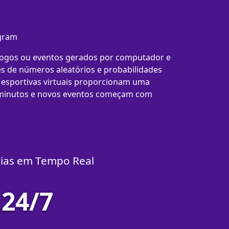
egram
 jogos ou eventos gerados por computador e
s de números aleatórios e probabilidades
 esportivas virtuais proporcionam uma
os minutos e novos eventos começam com
cias em Tempo Real
24/7