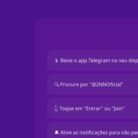
📱 Baixe o app Telegram no seu disp
🔍 Procure por "@2NNOficial"
👆 Toque em "Entrar" ou "Join"
🔔 Ative as notificações para não p