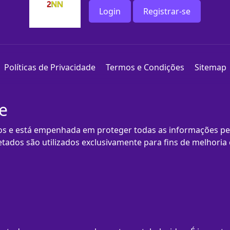
Login
Registrar-se
Políticas de Privacidade
Termos e Condições
Sitemap
de
rios e está empenhada em proteger todas as informações pe
tados são utilizados exclusivamente para fins de melhoria