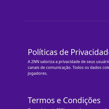
Políticas de Privacida
A 2NN valoriza a privacidade de seus usuá
canais de comunicação. Todos os dados cole
jogadores.
Termos e Condições