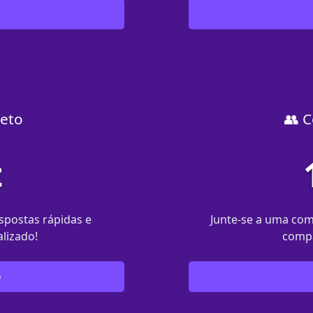
reto
👥 
t
espostas rápidas e
Junte-se a uma com
lizado!
compa
e