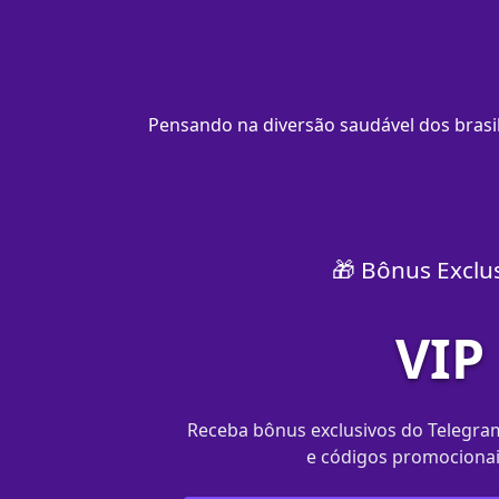
Pensando na diversão saudável dos brasil
🎁 Bônus Exclu
VIP
Receba bônus exclusivos do Telegra
e códigos promocionai