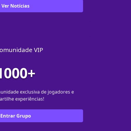
Ver Notícias
Comunidade VIP
1000+
unidade exclusiva de jogadores e
rtilhe experiências!
Entrar Grupo