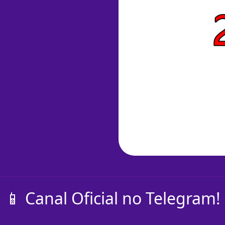
📱 Canal Oficial no Telegram!