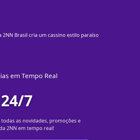
2NN Brasil cria um cassino estilo paraíso
cias em Tempo Real
24/7
e todas as novidades, promoções e
da 2NN em tempo real!