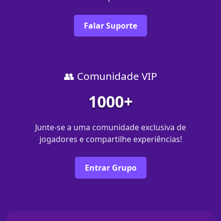
Falar Suporte
👥 Comunidade VIP
1000+
Junte-se a uma comunidade exclusiva de
jogadores e compartilhe experiências!
Entrar Grupo