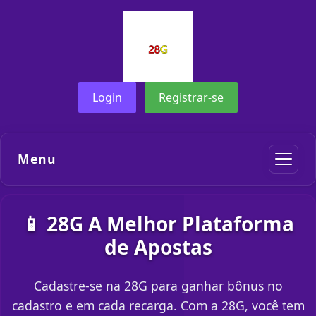
Login
Registrar-se
Menu
📱 28G A Melhor Plataforma
de Apostas
Cadastre-se na 28G para ganhar bônus no
cadastro e em cada recarga. Com a 28G, você tem