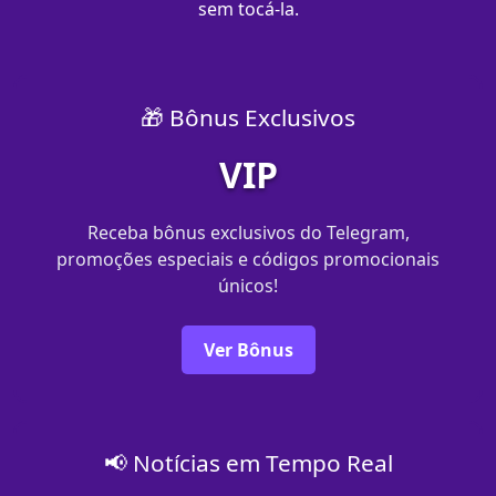
sem tocá-la.
🎁 Bônus Exclusivos
VIP
Receba bônus exclusivos do Telegram,
promoções especiais e códigos promocionais
únicos!
Ver Bônus
📢 Notícias em Tempo Real