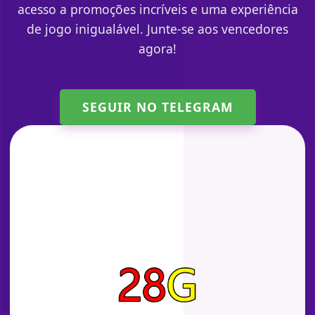
acesso a promoções incríveis e uma experiência
de jogo inigualável. Junte-se aos vencedores
agora!
SEGUIR NO TELEGRAM