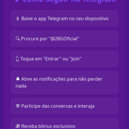
📱 Baixe o app Telegram no seu dispositivo
🔍 Procure por "@28GOficial"
👆 Toque em "Entrar" ou "Join"
🔔 Ative as notificações para não perder
nada
💬 Participe das conversas e interaja
🎁 Receba bônus exclusivos