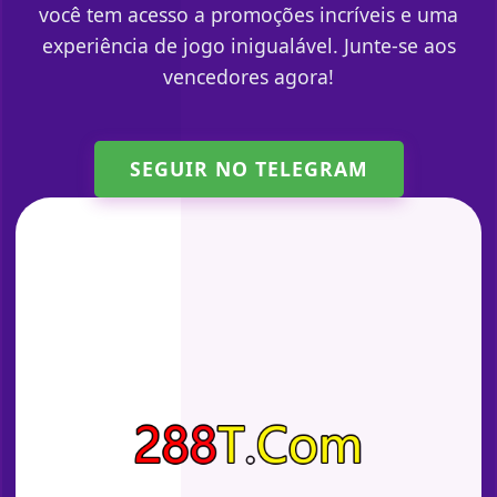
você tem acesso a promoções incríveis e uma
experiência de jogo inigualável. Junte-se aos
vencedores agora!
SEGUIR NO TELEGRAM