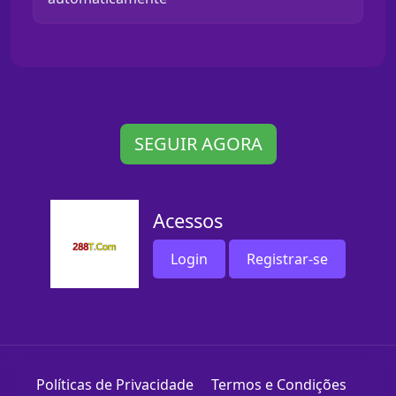
SEGUIR AGORA
Acessos
Login
Registrar-se
Políticas de Privacidade
Termos e Condições