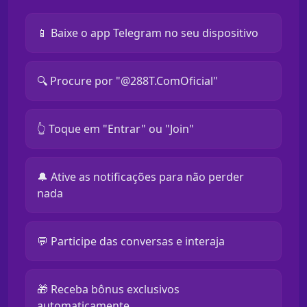
📱 Baixe o app Telegram no seu dispositivo
🔍 Procure por "@288T.ComOficial"
👆 Toque em "Entrar" ou "Join"
🔔 Ative as notificações para não perder
nada
💬 Participe das conversas e interaja
🎁 Receba bônus exclusivos
automaticamente