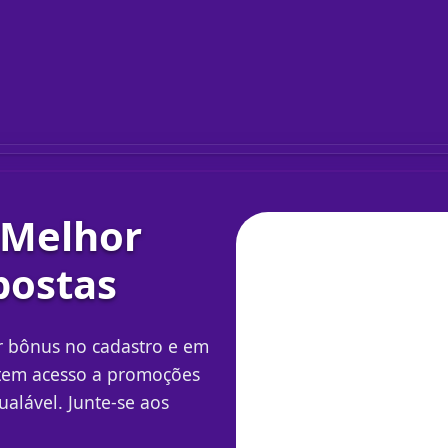
 Melhor
postas
r bônus no cadastro e em
 tem acesso a promoções
ualável. Junte-se aos