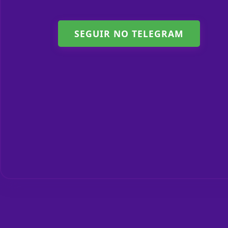
SEGUIR NO TELEGRAM