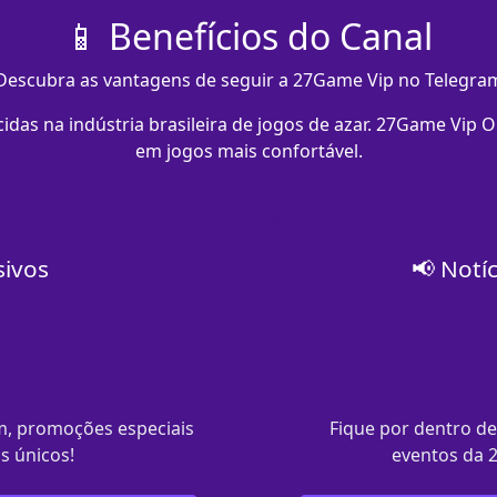
📱 Benefícios do Canal
Descubra as vantagens de seguir a 27Game Vip no Telegra
as na indústria brasileira de jogos de azar. 27Game Vip O
em jogos mais confortável.
sivos
📢 Notí
m, promoções especiais
Fique por dentro d
s únicos!
eventos da 