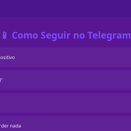
📱 Como Seguir no Telegram
ositivo
l"
erder nada