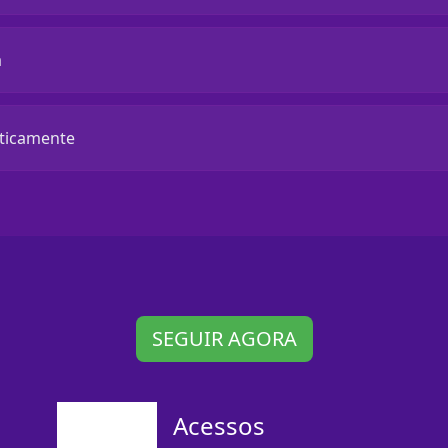
a
aticamente
SEGUIR AGORA
Acessos