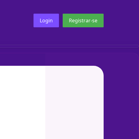
Login
Registrar-se