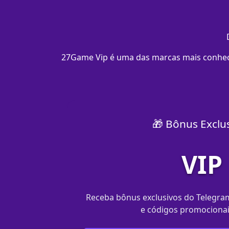
27Game Vip é uma das marcas mais conhecid
🎁 Bônus Exclu
VIP
Receba bônus exclusivos do Telegra
e códigos promocionai