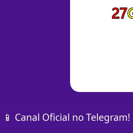
📱 Canal Oficial no Telegram!