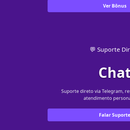
Ver Bônus
💬 Suporte Di
Cha
Suporte direto via Telegram, r
atendimento persona
Falar Suport