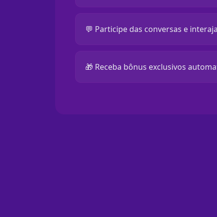
💬 Participe das conversas e interaj
🎁 Receba bônus exclusivos autom