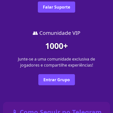
Falar Suporte
👥 Comunidade VIP
1000+
Junte-se a uma comunidade exclusiva de
jogadores e compartilhe experiências!
Entrar Grupo
📱 Como Seguir no Telegram