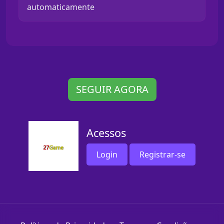
automaticamente
SEGUIR AGORA
Acessos
Login
Registrar-se