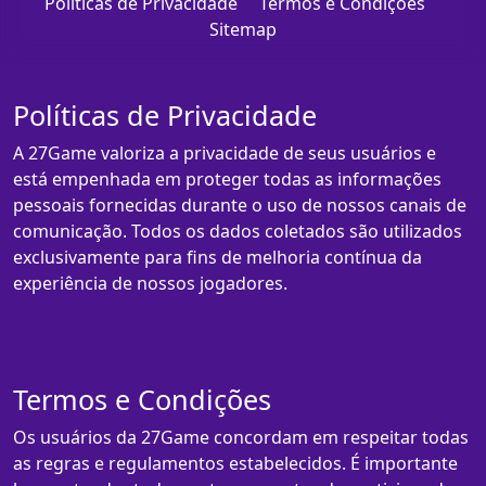
Políticas de Privacidade
Termos e Condições
Sitemap
Políticas de Privacidade
A 27Game valoriza a privacidade de seus usuários e
está empenhada em proteger todas as informações
pessoais fornecidas durante o uso de nossos canais de
comunicação. Todos os dados coletados são utilizados
exclusivamente para fins de melhoria contínua da
experiência de nossos jogadores.
Termos e Condições
Os usuários da 27Game concordam em respeitar todas
as regras e regulamentos estabelecidos. É importante