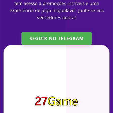
tem acesso a promoções incríveis e uma
experiência de jogo inigualável. Junte-se aos
vencedores agora!
SEGUIR NO TELEGRAM