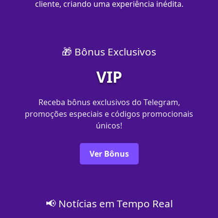
cliente, criando uma experiência inédita.
🎁 Bônus Exclusivos
VIP
Receba bônus exclusivos do Telegram,
promoções especiais e códigos promocionais
únicos!
Ver Bônus
📢 Notícias em Tempo Real