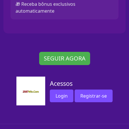
🎁 Receba bônus exclusivos
automaticamente
SEGUIR AGORA
Acessos
Login
Registrar-se