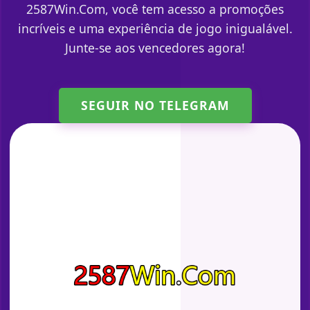
2587Win.Com, você tem acesso a promoções
incríveis e uma experiência de jogo inigualável.
Junte-se aos vencedores agora!
SEGUIR NO TELEGRAM