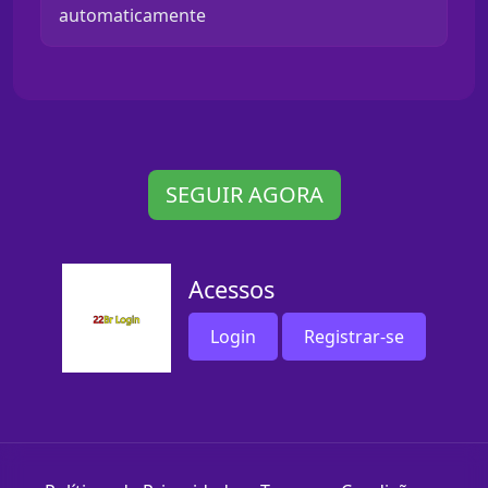
automaticamente
SEGUIR AGORA
Acessos
Login
Registrar-se