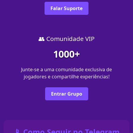
Falar Suporte
👥 Comunidade VIP
1000+
Junte-se a uma comunidade exclusiva de
jogadores e compartilhe experiências!
Entrar Grupo
📱 Como Seguir no Telegram