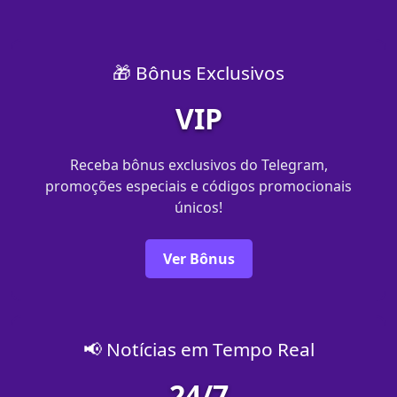
🎁 Bônus Exclusivos
VIP
Receba bônus exclusivos do Telegram,
promoções especiais e códigos promocionais
únicos!
Ver Bônus
📢 Notícias em Tempo Real
24/7