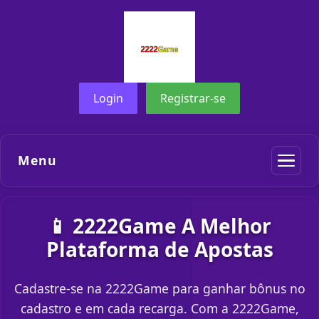
Login
Registrar-se
Menu
📱 2222Game A Melhor
Plataforma de Apostas
Cadastre-se na 2222Game para ganhar bônus no
cadastro e em cada recarga. Com a 2222Game,