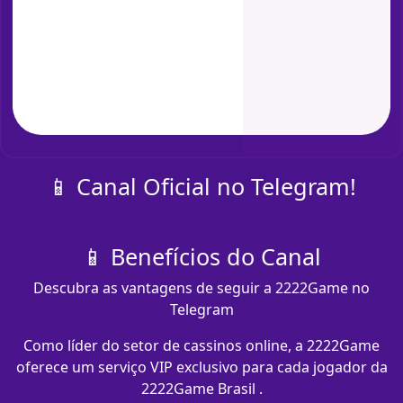
📱 Canal Oficial no Telegram!
📱 Benefícios do Canal
Descubra as vantagens de seguir a 2222Game no
Telegram
Como líder do setor de cassinos online, a 2222Game
oferece um serviço VIP exclusivo para cada jogador da
2222Game Brasil .