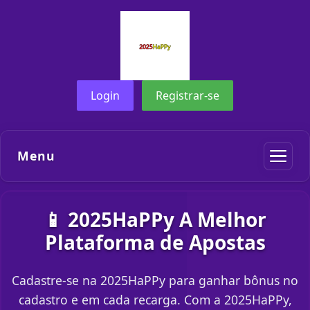
Login
Registrar-se
Menu
📱 2025HaPPy A Melhor
Plataforma de Apostas
Cadastre-se na 2025HaPPy para ganhar bônus no
cadastro e em cada recarga. Com a 2025HaPPy,