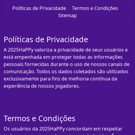
Políticas de Privacidade
Termos e Condições
Sitemap
Políticas de Privacidade
A 2025HaPPy valoriza a privacidade de seus usuários e
está empenhada em proteger todas as informações
pessoais fornecidas durante o uso de nossos canais de
comunicação. Todos os dados coletados são utilizados
exclusivamente para fins de melhoria contínua da
experiência de nossos jogadores.
Termos e Condições
Os usuários da 2025HaPPy concordam em respeitar