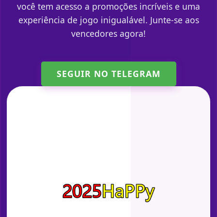
você tem acesso a promoções incríveis e uma
experiência de jogo inigualável. Junte-se aos
vencedores agora!
SEGUIR NO TELEGRAM