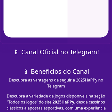
📱 Canal Oficial no Telegram!
📱 Benefícios do Canal
Descubra as vantagens de seguir a 2025HaPPy no
Telegram
Descubra a variedade de jogos disponíveis na seção
'Todos os Jogos' do site
2025HaPPy
, desde cassinos
clássicos a apostas esportivas, com uma experiência