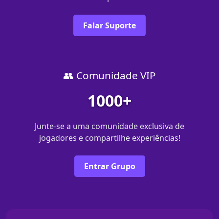
Falar Suporte
👥 Comunidade VIP
1000+
Junte-se a uma comunidade exclusiva de
jogadores e compartilhe experiências!
Entrar Grupo