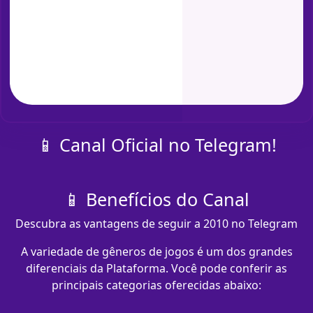
📱 Canal Oficial no Telegram!
📱 Benefícios do Canal
Descubra as vantagens de seguir a 2010 no Telegram
A variedade de gêneros de jogos é um dos grandes
diferenciais da Plataforma. Você pode conferir as
principais categorias oferecidas abaixo: