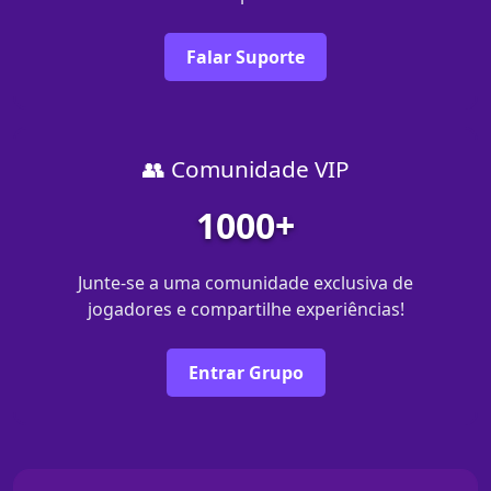
Falar Suporte
👥 Comunidade VIP
1000+
Junte-se a uma comunidade exclusiva de
jogadores e compartilhe experiências!
Entrar Grupo