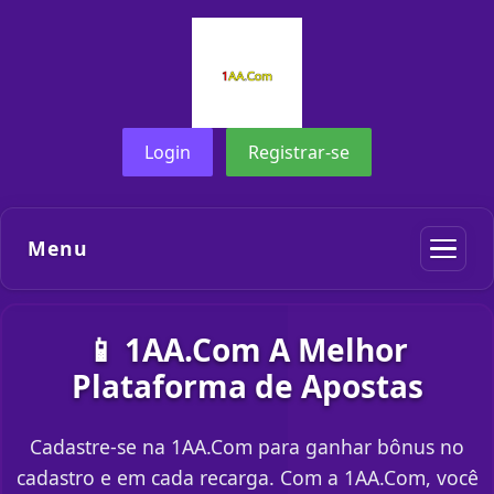
Login
Registrar-se
Menu
📱 1AA.Com A Melhor
Plataforma de Apostas
Cadastre-se na 1AA.Com para ganhar bônus no
cadastro e em cada recarga. Com a 1AA.Com, você