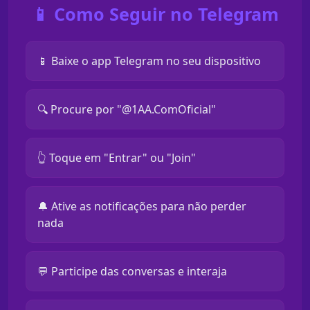
📱 Como Seguir no Telegram
📱 Baixe o app Telegram no seu dispositivo
🔍 Procure por "@1AA.ComOficial"
👆 Toque em "Entrar" ou "Join"
🔔 Ative as notificações para não perder
nada
💬 Participe das conversas e interaja