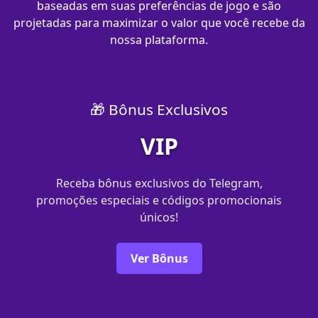
baseadas em suas preferências de jogo e são
projetadas para maximizar o valor que você recebe da
nossa plataforma.
🎁 Bônus Exclusivos
VIP
Receba bônus exclusivos do Telegram,
promoções especiais e códigos promocionais
únicos!
Ver Bônus