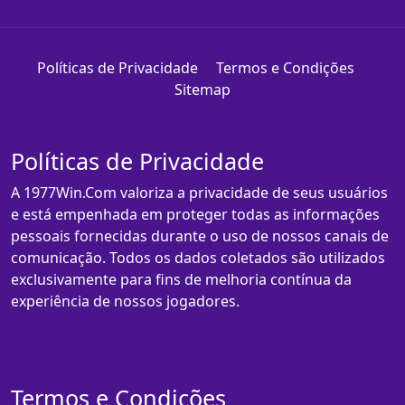
Políticas de Privacidade
Termos e Condições
Sitemap
Políticas de Privacidade
A 1977Win.Com valoriza a privacidade de seus usuários
e está empenhada em proteger todas as informações
pessoais fornecidas durante o uso de nossos canais de
comunicação. Todos os dados coletados são utilizados
exclusivamente para fins de melhoria contínua da
experiência de nossos jogadores.
Termos e Condições