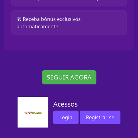
🎁 Receba bônus exclusivos
automaticamente
SEGUIR AGORA
Acessos
Login
Registrar-se