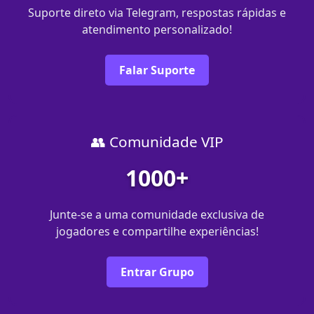
Suporte direto via Telegram, respostas rápidas e
atendimento personalizado!
Falar Suporte
👥 Comunidade VIP
1000+
Junte-se a uma comunidade exclusiva de
jogadores e compartilhe experiências!
Entrar Grupo