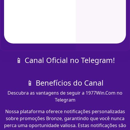
📱 Canal Oficial no Telegram!
📱 Benefícios do Canal
Descubra as vantagens de seguir a 1977Win.Com no
Telegram
Nossa plataforma oferece notificações personalizadas
sobre promoções Bronze, garantindo que você nunca
perca uma oportunidade valiosa. Estas notificações são