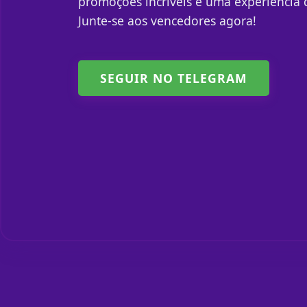
promoções incríveis e uma experiência d
Junte-se aos vencedores agora!
SEGUIR NO TELEGRAM