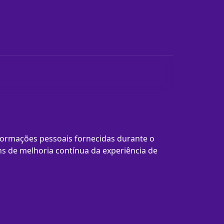
formações pessoais fornecidas durante o
ns de melhoria contínua da experiência de