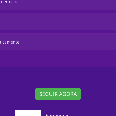
erder nada
a
aticamente
SEGUIR AGORA