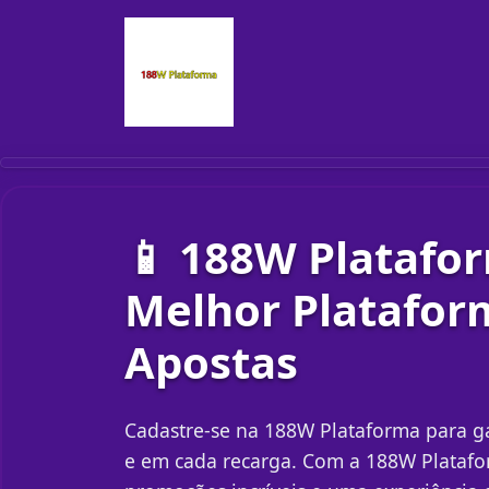
📱 188W Platafo
Melhor Platafor
Apostas
Cadastre-se na 188W Plataforma para g
e em cada recarga. Com a 188W Platafo