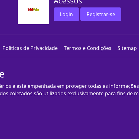
Acessos
Login
Registrar-se
Políticas de Privacidade
Termos e Condições
Sitemap
de
uários e está empenhada em proteger todas as informações
os coletados são utilizados exclusivamente para fins de m