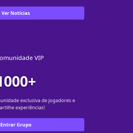
Ver Notícias
Comunidade VIP
1000+
unidade exclusiva de jogadores e
rtilhe experiências!
Entrar Grupo