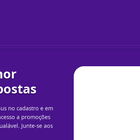
hor
postas
us no cadastro e em
acesso a promoções
ualável. Junte-se aos