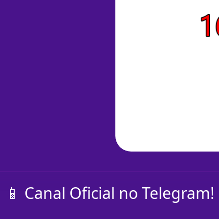
📱 Canal Oficial no Telegram!