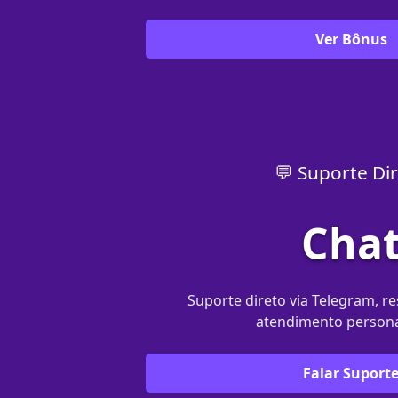
Ver Bônus
💬 Suporte Di
Cha
Suporte direto via Telegram, r
atendimento persona
Falar Suport