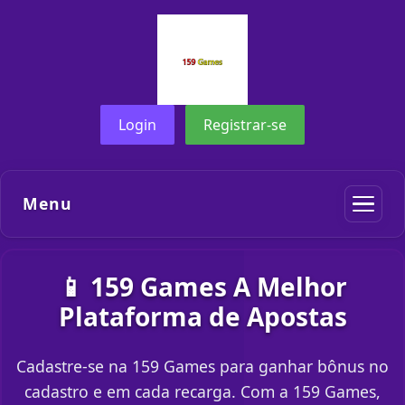
Login
Registrar-se
Menu
📱 159 Games A Melhor
Plataforma de Apostas
Cadastre-se na 159 Games para ganhar bônus no
cadastro e em cada recarga. Com a 159 Games,