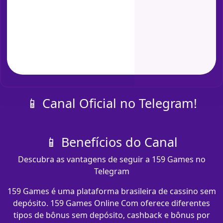
📱 Canal Oficial no Telegram!
📱 Benefícios do Canal
Descubra as vantagens de seguir a 159 Games no
Telegram
159 Games é uma plataforma brasileira de cassino sem
depósito. 159 Games Online Com oferece diferentes
tipos de bônus sem depósito, cashback e bônus por