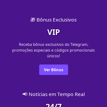
🎁 Bônus Exclusivos
VIP
Receba bônus exclusivos do Telegram,
promoções especiais e códigos promocionais
únicos!
Ver Bônus
📢 Notícias em Tempo Real
24/7