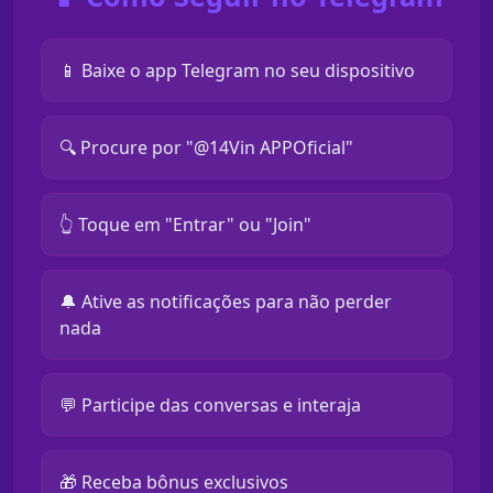
📱 Baixe o app Telegram no seu dispositivo
🔍 Procure por "@14Vin APPOficial"
👆 Toque em "Entrar" ou "Join"
🔔 Ative as notificações para não perder
nada
💬 Participe das conversas e interaja
🎁 Receba bônus exclusivos