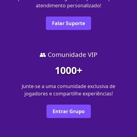
atendimento personalizado!
Falar Suporte
👥 Comunidade VIP
1000+
Junte-se a uma comunidade exclusiva de
jogadores e compartilhe experiências!
Entrar Grupo