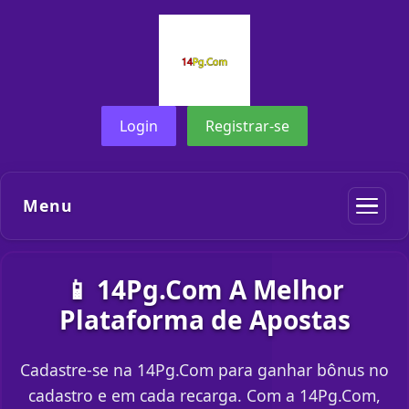
Login
Registrar-se
Menu
📱 14Pg.Com A Melhor
Plataforma de Apostas
Cadastre-se na 14Pg.Com para ganhar bônus no
cadastro e em cada recarga. Com a 14Pg.Com,