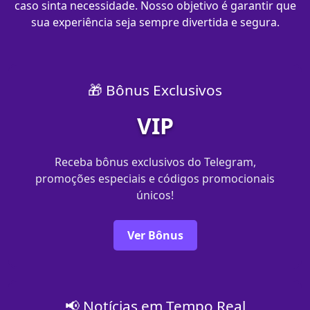
caso sinta necessidade. Nosso objetivo é garantir que
sua experiência seja sempre divertida e segura.
🎁 Bônus Exclusivos
VIP
Receba bônus exclusivos do Telegram,
promoções especiais e códigos promocionais
únicos!
Ver Bônus
📢 Notícias em Tempo Real